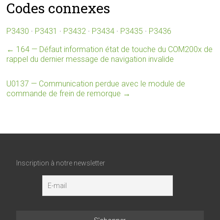
Codes connexes
P3430
·
P3431
·
P3432
·
P3434
·
P3435
·
P3436
←
164 — Défaut information état de touche du COM200x de
rappel du dernier message de navigation invalide
U0137 — Communication perdue avec le module de
commande de frein de remorque
→
Inscription à notre newsletter