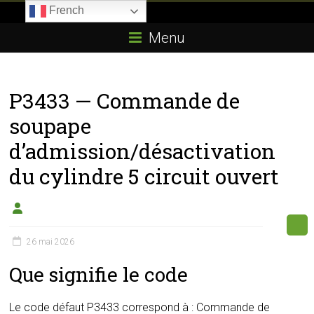
Skip
French
to
Boitier-
content
Menu
E85.com
La
P3433 — Commande de
passion
du
soupape
boîtier
d’admission/désactivation
éthanol
du cylindre 5 circuit ouvert
26 mai 2026
Que signifie le code
Le code défaut P3433 correspond à : Commande de