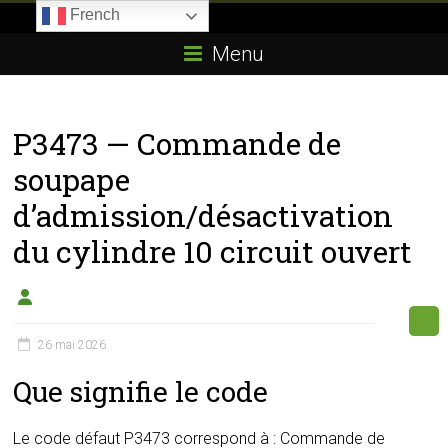
Skip
French
to
Boitier-
content
Menu
E85.com
La
P3473 — Commande de
passion
du
soupape
boîtier
d’admission/désactivation
éthanol
du cylindre 10 circuit ouvert
26 mai 2026
Que signifie le code
Le code défaut P3473 correspond à : Commande de