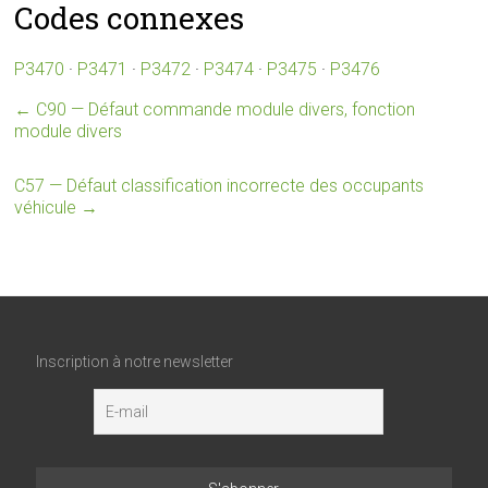
Codes connexes
P3470
·
P3471
·
P3472
·
P3474
·
P3475
·
P3476
←
C90 — Défaut commande module divers, fonction
module divers
C57 — Défaut classification incorrecte des occupants
véhicule
→
Inscription à notre newsletter