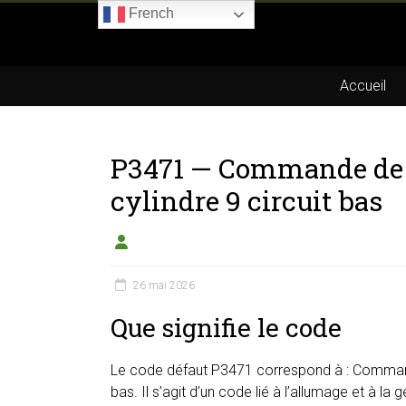
Skip
French
to
Boitier-
content
E85.com
Accueil
La
passion
P3471 — Commande de 
du
boîtier
cylindre 9 circuit bas
éthanol
26 mai 2026
Que signifie le code
Le code défaut P3471 correspond à : Comman
bas. Il s’agit d’un code lié à l’allumage et à la 