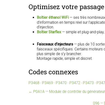
Optimisez votre passage 
Boîtier éthanol WiFi
— ses très nombreuse
d’information en temps réel sur l’applica
d’injection.
Boîtier Starflex
— simple et plug-and-play
Faisceaux d’injecteurs
— plus de 10 sorte
faisceaux spécifiques. Certains moteurs on
plus simple de s’y brancher.
Montage rapide, simple et discret.
Codes connexes
P3468
·
P3469
·
P3470
·
P3472
·
P3473
·
P34
←
P0A1A — Module de contrôle du générateur
096 — 