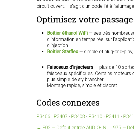
circuit ouvert. Il s’agit d’un code lié à l’alluma
Optimisez votre passage 
Boîtier éthanol WiFi
— ses très nombreuse
d’information en temps réel sur l’applica
d’injection.
Boîtier Starflex
— simple et plug-and-play
Faisceaux d’injecteurs
— plus de 10 sorte
faisceaux spécifiques. Certains moteurs on
plus simple de s’y brancher.
Montage rapide, simple et discret.
Codes connexes
P3406
·
P3407
·
P3408
·
P3410
·
P3411
·
P34
←
F02 — Défaut entrée AUDIO-IN
975 — Déf