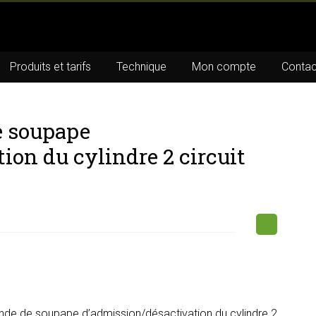
Produits et tarifs
Technique
Mon compte
Contac
 soupape
ion du cylindre 2 circuit
e de soupape d’admission/désactivation du cylindre 2