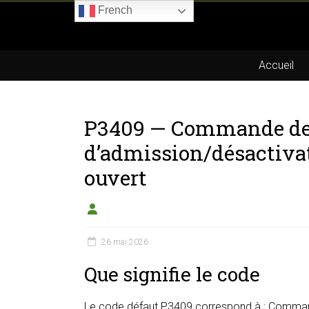
Skip
French
to
Boitier-
content
E85.com
Accueil
La
passion
P3409 — Commande de
du
boîtier
d’admission/désactivat
éthanol
ouvert
26 mai 2026
Que signifie le code
Le code défaut P3409 correspond à : Command