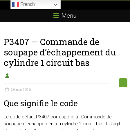
Skip
French
to
Boitier-
content
Menu
E85.com
La
P3407 — Commande de
passion
du
soupape d’échappement du
boîtier
cylindre 1 circuit bas
éthanol
26 mai 2026
Que signifie le code
Le code défaut P3407 correspond à : Commande de
soupape d’échappement du cylindre 1 circuit bas. Il s’agit