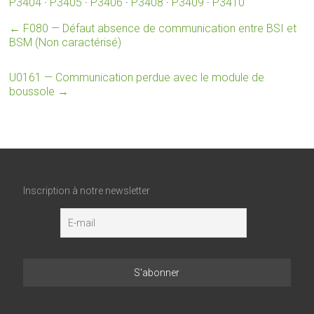
P3404
·
P3405
·
P3406
·
P3408
·
P3409
·
P3410
←
F080 — Défaut absence de communication entre BSI et
BSM (Non caractérisé)
U0161 — Communication perdue avec le module de
boussole
→
Inscription à notre newsletter