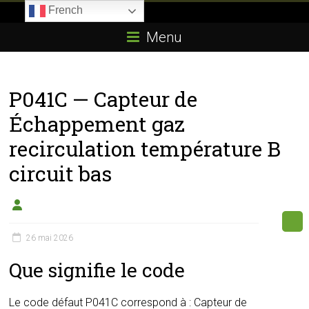
Skip
French
to
Boitier-
content
Menu
E85.com
La
P041C — Capteur de
passion
du
Échappement gaz
boîtier
recirculation température B
éthanol
circuit bas
26 mai 2026
Que signifie le code
Le code défaut P041C correspond à : Capteur de