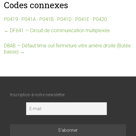
Codes connexes
P0419
·
P041A
·
P041B
·
P041D
·
P041E
·
P0420
←
DF641 — Circuit de communication multiplexée
D8AB — Défaut time out fermeture vitre arrière droite (Butée
basse)
→
Inscription à notre newsletter