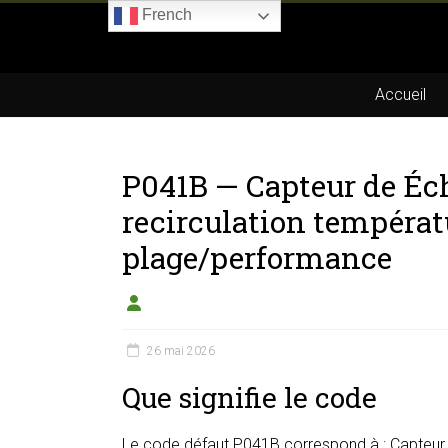
Skip
French
to
Boitier-
content
E85.com
Accueil
La
passion
P041B — Capteur de É
du
boîtier
recirculation températu
éthanol
plage/performance
26 mai 2026
Que signifie le code
Le code défaut P041B correspond à : Capteur 