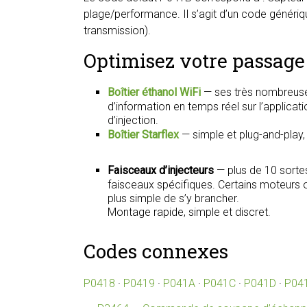
plage/performance. Il s’agit d’un code génériq
transmission).
Optimisez votre passage 
Boîtier éthanol WiFi
— ses très nombreuse
d’information en temps réel sur l’applica
d’injection.
Boîtier Starflex
— simple et plug-and-play
Faisceaux d’injecteurs
— plus de 10 sorte
faisceaux spécifiques. Certains moteurs on
plus simple de s’y brancher.
Montage rapide, simple et discret.
Codes connexes
P0418
·
P0419
·
P041A
·
P041C
·
P041D
·
P04