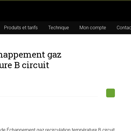
Produits et tarifs
Technique
Mon compte
Contac
chappement gaz
re B circuit
de Échappement gaz recirculation température B circuit