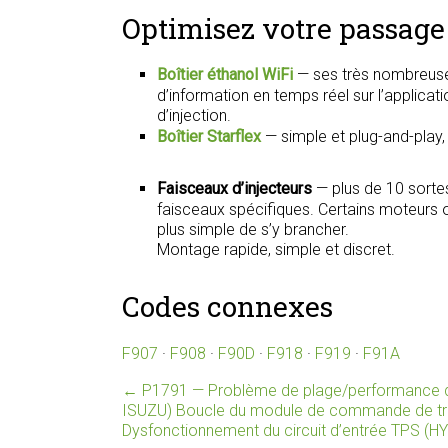
Optimisez votre passage 
Boîtier éthanol WiFi
— ses très nombreuse
d’information en temps réel sur l’applica
d’injection.
Boîtier Starflex
— simple et plug-and-play
Faisceaux d’injecteurs
— plus de 10 sorte
faisceaux spécifiques. Certains moteurs on
plus simple de s’y brancher.
Montage rapide, simple et discret.
Codes connexes
F907
·
F908
·
F90D
·
F918
·
F919
·
F91A
←
P1791 — Problème de plage/performance du
ISUZU) Boucle du module de commande de tr
Dysfonctionnement du circuit d’entrée TPS (H