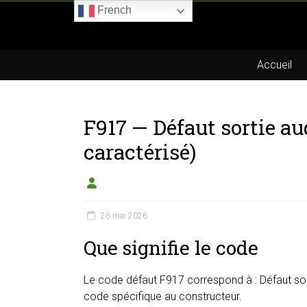
Skip
French
to
Boitier-
content
E85.com
Accueil
La
passion
F917 — Défaut sortie a
du
boîtier
caractérisé)
éthanol
26 mai 2026
Que signifie le code
Le code défaut F917 correspond à : Défaut sort
code spécifique au constructeur.