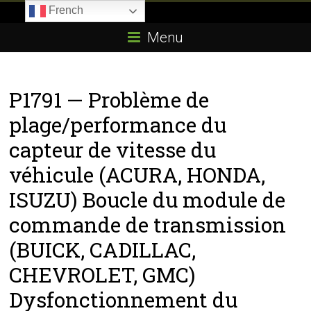
Skip
French
to
Boitier-
content
Menu
E85.com
La
P1791 — Problème de
passion
du
plage/performance du
boîtier
capteur de vitesse du
éthanol
véhicule (ACURA, HONDA,
ISUZU) Boucle du module de
commande de transmission
(BUICK, CADILLAC,
CHEVROLET, GMC)
Dysfonctionnement du