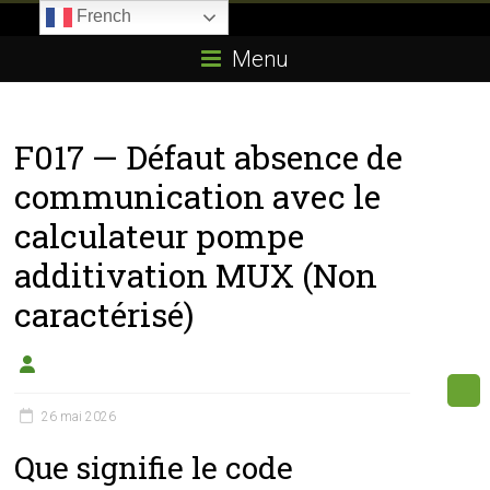
Skip
French
to
Boitier-
content
Menu
E85.com
La
F017 — Défaut absence de
passion
du
communication avec le
boîtier
calculateur pompe
éthanol
additivation MUX (Non
caractérisé)
26 mai 2026
Que signifie le code