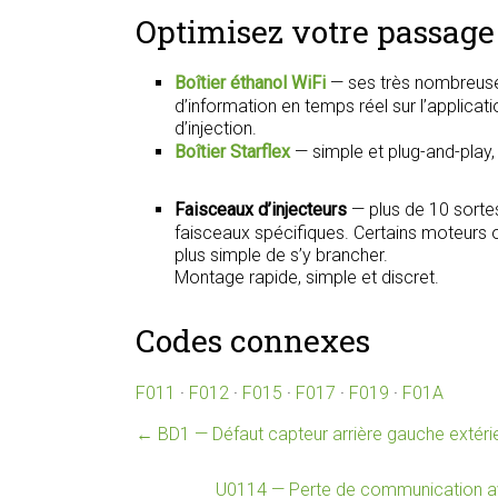
Optimisez votre passage 
Boîtier éthanol WiFi
— ses très nombreuse
d’information en temps réel sur l’applica
d’injection.
Boîtier Starflex
— simple et plug-and-play
Faisceaux d’injecteurs
— plus de 10 sorte
faisceaux spécifiques. Certains moteurs on
plus simple de s’y brancher.
Montage rapide, simple et discret.
Codes connexes
F011
·
F012
·
F015
·
F017
·
F019
·
F01A
←
BD1 — Défaut capteur arrière gauche extérie
U0114 — Perte de communication av