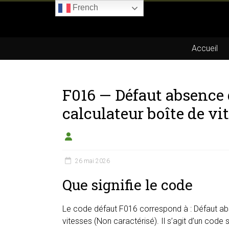
Skip
French
to
Boitier-
content
E85.com
Accueil
La
passion
F016 — Défaut absence
du
boîtier
calculateur boîte de vi
éthanol
26 mai 2026
Que signifie le code
Le code défaut F016 correspond à : Défaut ab
vitesses (Non caractérisé). Il s’agit d’un code 