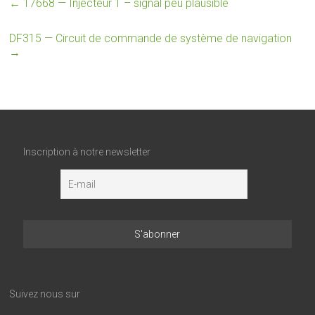
←
17668 — Injecteur 1 – signal peu plausible
DF315 — Circuit de commande de système de navigation
→
Inscription à notre newsletter
Suivez nous sur