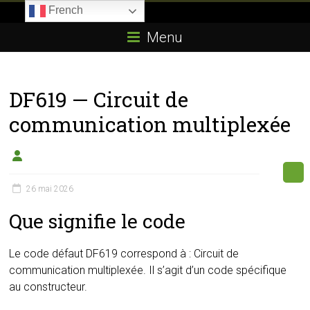
Skip
French
to
Boitier-
content
Menu
E85.com
La
DF619 — Circuit de
passion
du
communication multiplexée
boîtier
éthanol
26 mai 2026
Que signifie le code
Le code défaut DF619 correspond à : Circuit de
communication multiplexée. Il s’agit d’un code spécifique
au constructeur.