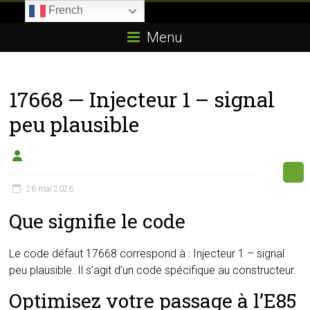
Skip
French
to
Boitier-
content
Menu
E85.com
La
17668 — Injecteur 1 – signal
passion
du
peu plausible
boîtier
éthanol
26 mai 2026
Que signifie le code
Le code défaut 17668 correspond à : Injecteur 1 – signal
peu plausible. Il s’agit d’un code spécifique au constructeur.
Optimisez votre passage à l’E85