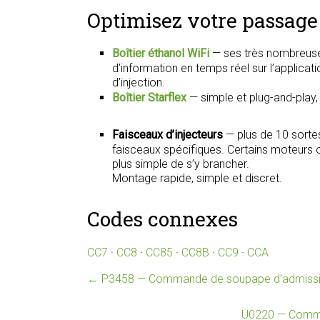
Optimisez votre passage 
Boîtier éthanol WiFi
— ses très nombreuse
d’information en temps réel sur l’applica
d’injection.
Boîtier Starflex
— simple et plug-and-play
Faisceaux d’injecteurs
— plus de 10 sorte
faisceaux spécifiques. Certains moteurs on
plus simple de s’y brancher.
Montage rapide, simple et discret.
Codes connexes
CC7
·
CC8
·
CC85
·
CC8B
·
CC9
·
CCA
←
P3458 — Commande de soupape d’admission
U0220 — Commun