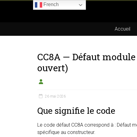
Skip
French
to
Boitier-
content
E85.com
Accueil
La
passion
CC8A — Défaut module d
du
boîtier
ouvert)
éthanol
26 mai 2026
Que signifie le code
Le code défaut CC8A correspond à : Défaut modul
spécifique au constructeur.