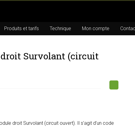
Produits et tarifs
Technique
Mon compte
Contac
roit Survolant (circuit
e droit Survolant (circuit ouvert). Il s’agit d’un code