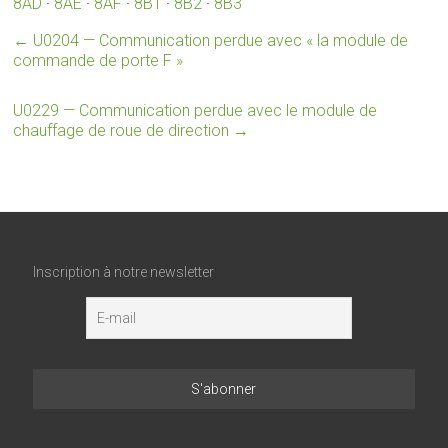
8AD
·
8AE
·
8AF
·
8B1
·
8B2
·
8B3
←
U0204 — Communication perdue avec « la module de
commande de porte F »
U0229 — Communication perdue avec le module de
chauffage de roue de direction
→
Inscription à notre newsletter