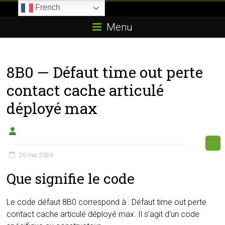
Skip
French
to
Boitier-
content
Menu
E85.com
La
8B0 — Défaut time out perte
passion
du
contact cache articulé
boîtier
déployé max
éthanol
26 mai 2026
Que signifie le code
Le code défaut 8B0 correspond à : Défaut time out perte
contact cache articulé déployé max. Il s’agit d’un code