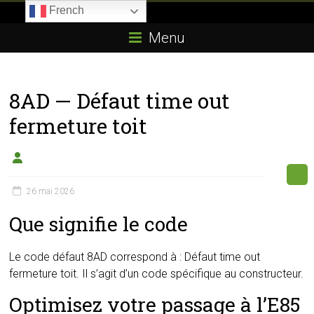
Skip
French
to
Boitier-
content
Menu
E85.com
La
8AD — Défaut time out
passion
du
fermeture toit
boîtier
éthanol
26 mai 2026
Que signifie le code
Le code défaut 8AD correspond à : Défaut time out
fermeture toit. Il s’agit d’un code spécifique au constructeur.
Optimisez votre passage à l’E85