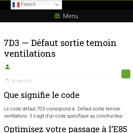
Skip
French
to
Boitier-
content
Menu
E85.com
La
7D3 — Défaut sortie temoin
passion
du
ventilations
boîtier
éthanol
26 mai 2026
Que signifie le code
Le code défaut 7D3 correspond à : Défaut sortie temoin
ventilations. Il s’agit d’un code spécifique au constructeur.
Optimisez votre passage à l’E85