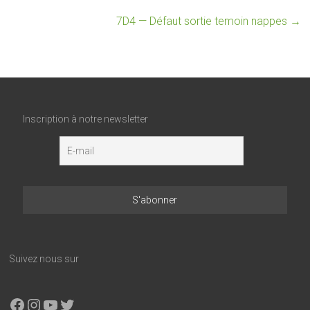
7D4 — Défaut sortie temoin nappes
→
Inscription à notre newsletter
Suivez nous sur
Facebook
Instagram
YouTube
X