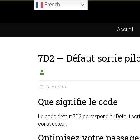
Skip
French
to
Boitier-
content
E85.com
Accueil
La
passion
7D2 — Défaut sortie pi
du
boîtier
éthanol
26 mai 2026
Que signifie le code
Le code défaut 7D2 correspond à : Défaut sorti
constructeur.
Optimisez votre passage 