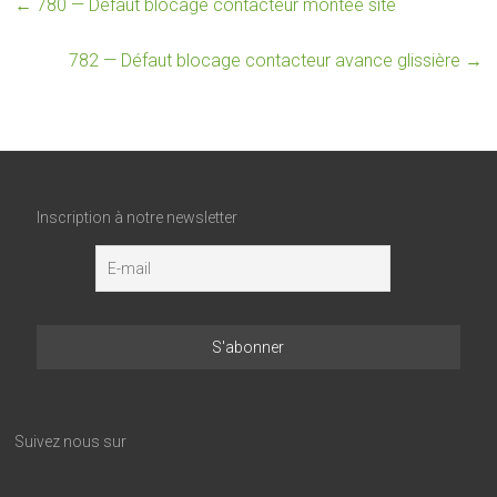
←
780 — Défaut blocage contacteur montée site
782 — Défaut blocage contacteur avance glissière
→
Inscription à notre newsletter
Suivez nous sur