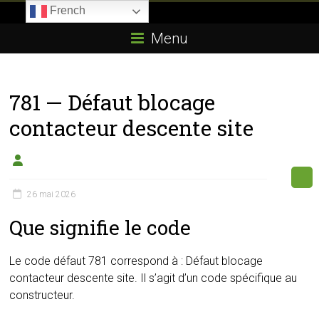
Skip
French
to
Boitier-
content
Menu
E85.com
La
781 — Défaut blocage
passion
du
contacteur descente site
boîtier
éthanol
26 mai 2026
Que signifie le code
Le code défaut 781 correspond à : Défaut blocage
contacteur descente site. Il s’agit d’un code spécifique au
constructeur.