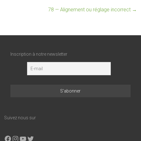
78 — Alignement ou réglage incorrect
→
Inscription à notre newsletter
Suivez nous sur
Facebook
Instagram
YouTube
X