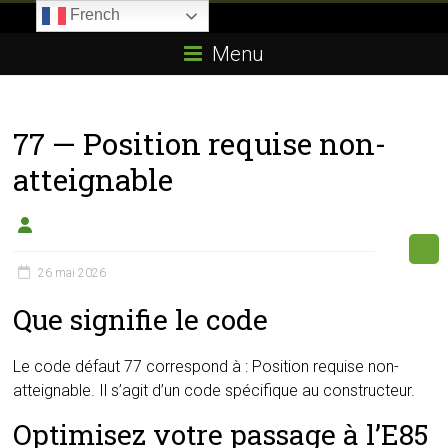
Skip
French
to
Boitier-
content
Menu
E85.com
La
77 — Position requise non-
passion
du
atteignable
boîtier
éthanol
26 mai 2026
Que signifie le code
Le code défaut 77 correspond à : Position requise non-
atteignable. Il s’agit d’un code spécifique au constructeur.
Optimisez votre passage à l’E85