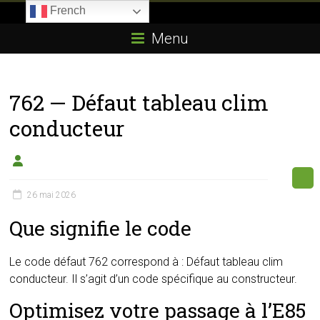
Skip
French
to
Boitier-
content
Menu
E85.com
La
762 — Défaut tableau clim
passion
du
conducteur
boîtier
éthanol
26 mai 2026
Que signifie le code
Le code défaut 762 correspond à : Défaut tableau clim
conducteur. Il s’agit d’un code spécifique au constructeur.
Optimisez votre passage à l’E85