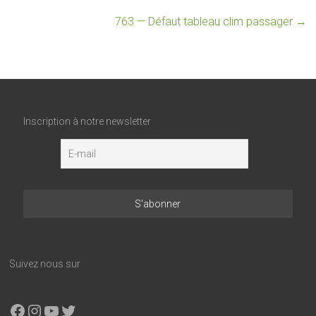
763 — Défaut tableau clim passager
→
Inscription à notre newsletter
Suivez nous sur
Facebook
Instagram
YouTube
X