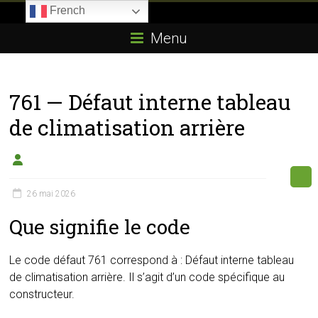
Skip
French
to
Boitier-
content
Menu
E85.com
La
761 — Défaut interne tableau
passion
du
de climatisation arrière
boîtier
éthanol
26 mai 2026
Que signifie le code
Le code défaut 761 correspond à : Défaut interne tableau
de climatisation arrière. Il s’agit d’un code spécifique au
constructeur.