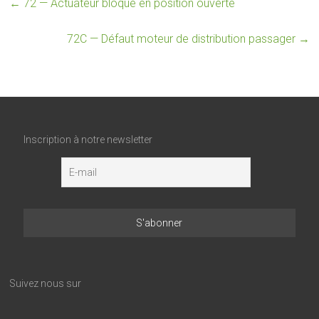
←
72 — Actuateur bloqué en position ouverte
72C — Défaut moteur de distribution passager
→
Inscription à notre newsletter
Suivez nous sur