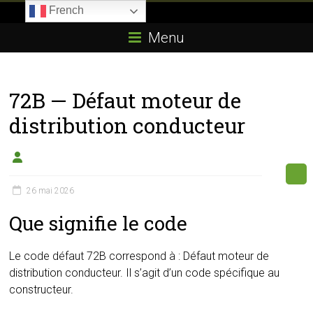
Skip
French
to
Boitier-
content
Menu
E85.com
La
72B — Défaut moteur de
passion
du
distribution conducteur
boîtier
éthanol
26 mai 2026
Que signifie le code
Le code défaut 72B correspond à : Défaut moteur de
distribution conducteur. Il s’agit d’un code spécifique au
constructeur.