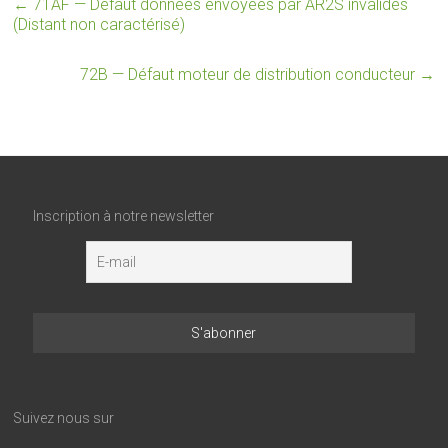
←
71AF — Défaut données envoyées par AR2S invalides
(Distant non caractérisé)
72B — Défaut moteur de distribution conducteur
→
Inscription à notre newsletter
Suivez nous sur