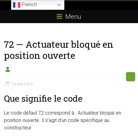
Skip
French
to
Boitier-
content
Menu
E85.com
La
72 — Actuateur bloqué en
passion
du
position ouverte
boîtier
éthanol
26 mai 2026
Que signifie le code
Le code défaut 72 correspond à : Actuateur bloqué en
position ouverte. Il s’agit d’un code spécifique au
constructeur.