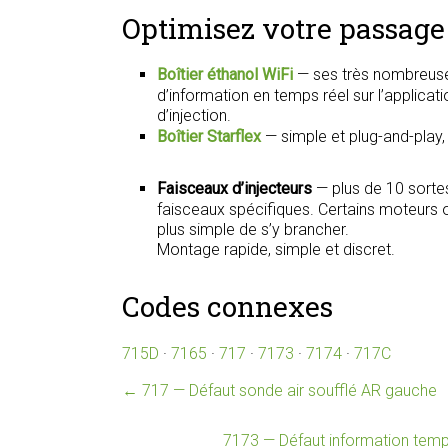
Optimisez votre passage 
Boîtier éthanol WiFi
— ses très nombreuse
d’information en temps réel sur l’applica
d’injection.
Boîtier Starflex
— simple et plug-and-play
Faisceaux d’injecteurs
— plus de 10 sorte
faisceaux spécifiques. Certains moteurs on
plus simple de s’y brancher.
Montage rapide, simple et discret.
Codes connexes
715D
·
7165
·
717
·
7173
·
7174
·
717C
←
717 — Défaut sonde air soufflé AR gauche
7173 — Défaut information tempé