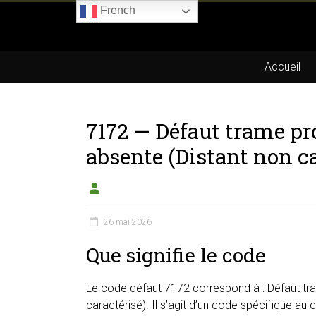
Skip
French
to
Boitier-
content
E85.com
Accueil
La
passion
7172 — Défaut trame pr
du
boîtier
absente (Distant non ca
éthanol
26 mai 2026
Que signifie le code
Le code défaut 7172 correspond à : Défaut tra
caractérisé). Il s’agit d’un code spécifique au 