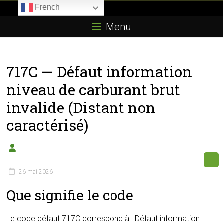
Skip
French
to
Boitier-
content
Menu
E85.com
La
717C — Défaut information
passion
du
niveau de carburant brut
boîtier
invalide (Distant non
éthanol
caractérisé)
26 mai 2026
Que signifie le code
Le code défaut 717C correspond à : Défaut information