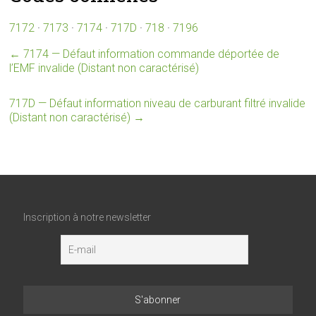
7172
·
7173
·
7174
·
717D
·
718
·
7196
←
7174 — Défaut information commande déportée de
l’EMF invalide (Distant non caractérisé)
717D — Défaut information niveau de carburant filtré invalide
(Distant non caractérisé)
→
Inscription à notre newsletter