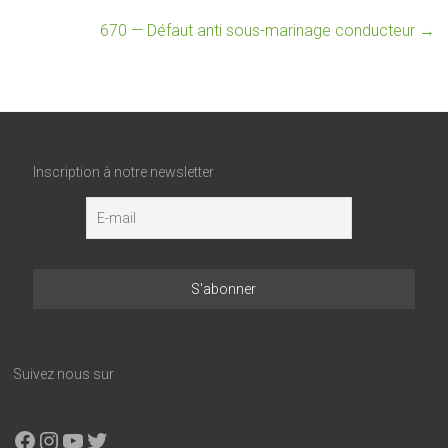
670 — Défaut anti sous-marinage conducteur
→
Inscription à notre newsletter
Suivez nous sur
Facebook
Instagram
YouTube
X