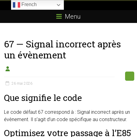
Skip
French
to
Boitier-
content
Menu
E85.com
La
67 — Signal incorrect après
passion
du
un évènement
boîtier
éthanol
26 mai 2026
Que signifie le code
Le code défaut 67 correspond à : Signal incorrect après un
évènement. Il s’agit d’un code spécifique au constructeur.
Optimisez votre passage à l’E85