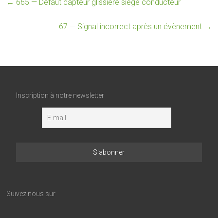
←
665 — Défaut capteur glissière siège conducteur
67 — Signal incorrect après un évènement
→
Inscription à notre newsletter
Suivez nous sur