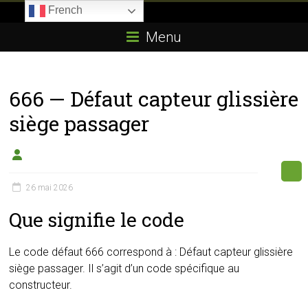
Skip
French
to
Boitier-
content
Menu
E85.com
La
666 — Défaut capteur glissière
passion
du
siège passager
boîtier
éthanol
26 mai 2026
Que signifie le code
Le code défaut 666 correspond à : Défaut capteur glissière
siège passager. Il s’agit d’un code spécifique au
constructeur.