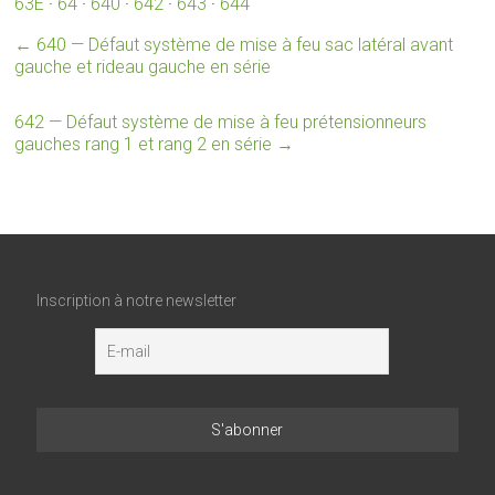
63E
·
64
·
640
·
642
·
643
·
644
←
640 — Défaut système de mise à feu sac latéral avant
gauche et rideau gauche en série
642 — Défaut système de mise à feu prétensionneurs
gauches rang 1 et rang 2 en série
→
Inscription à notre newsletter