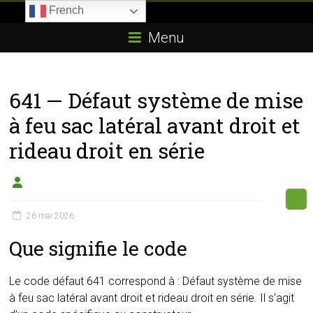
Skip
French
to
Boitier-
content
Menu
E85.com
La
641 — Défaut système de mise
passion
du
à feu sac latéral avant droit et
boîtier
rideau droit en série
éthanol
26 mai 2026
Que signifie le code
Le code défaut 641 correspond à : Défaut système de mise
à feu sac latéral avant droit et rideau droit en série. Il s’agit