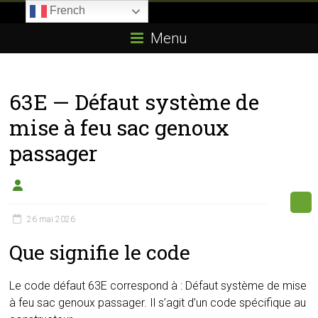
Skip
French
to
Boitier-
content
Menu
E85.com
La
63E — Défaut système de
passion
du
mise à feu sac genoux
boîtier
passager
éthanol
26 mai 2026
Que signifie le code
Le code défaut 63E correspond à : Défaut système de mise
à feu sac genoux passager. Il s’agit d’un code spécifique au