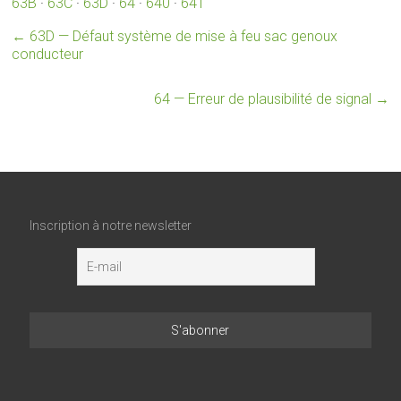
63B
·
63C
·
63D
·
64
·
640
·
641
←
63D — Défaut système de mise à feu sac genoux
conducteur
64 — Erreur de plausibilité de signal
→
Inscription à notre newsletter