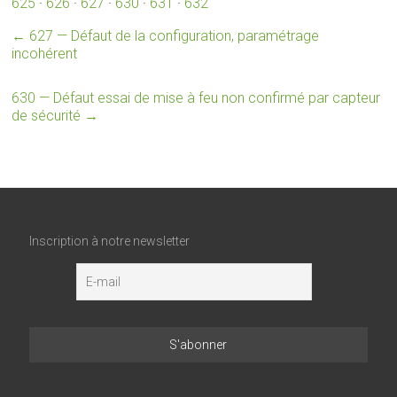
625
·
626
·
627
·
630
·
631
·
632
←
627 — Défaut de la configuration, paramétrage
incohérent
630 — Défaut essai de mise à feu non confirmé par capteur
de sécurité
→
Inscription à notre newsletter