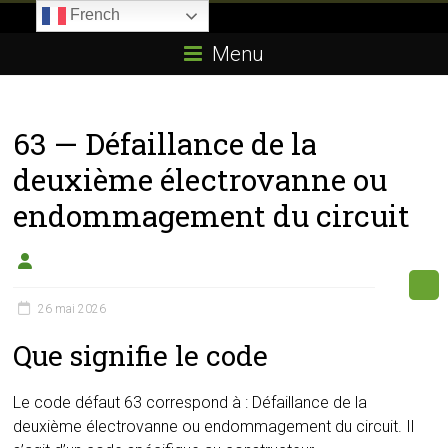
Skip
French
to
Boitier-
content
Menu
E85.com
La
63 — Défaillance de la
passion
du
deuxième électrovanne ou
boîtier
endommagement du circuit
éthanol
26 mai 2026
Que signifie le code
Le code défaut 63 correspond à : Défaillance de la
deuxième électrovanne ou endommagement du circuit. Il