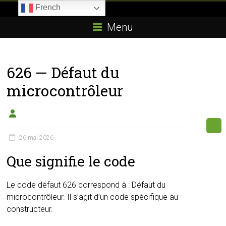
Skip
French
to
Boitier-
content
Menu
E85.com
La
626 — Défaut du
passion
du
microcontrôleur
boîtier
éthanol
26 mai 2026
Que signifie le code
Le code défaut 626 correspond à : Défaut du
microcontrôleur. Il s’agit d’un code spécifique au
constructeur.