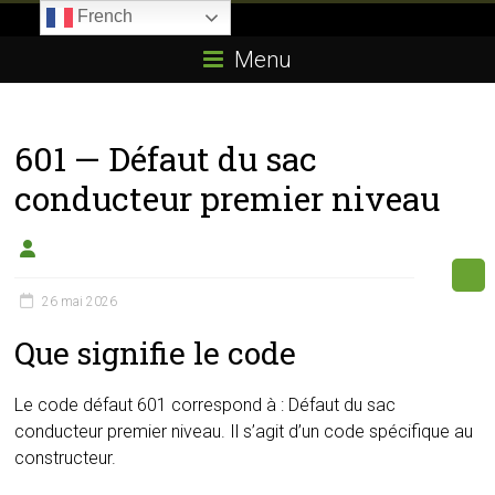
Skip
French
to
Boitier-
content
Menu
E85.com
La
601 — Défaut du sac
passion
du
conducteur premier niveau
boîtier
éthanol
26 mai 2026
Que signifie le code
Le code défaut 601 correspond à : Défaut du sac
conducteur premier niveau. Il s’agit d’un code spécifique au
constructeur.