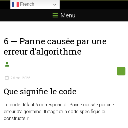
Skip
French
to
Boitier-
content
Menu
E85.com
La
6 — Panne causée par une
passion
du
erreur d’algorithme
boîtier
éthanol
26 mai 2026
Que signifie le code
Le code défaut 6 correspond à : Panne causée par une
erreur d’algorithme. Il s’agit d’un code spécifique au
constructeur.