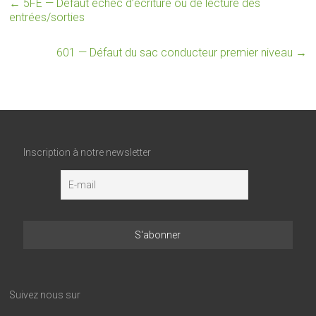
←
5FE — Défaut échec d’écriture ou de lecture des
entrées/sorties
601 — Défaut du sac conducteur premier niveau
→
Inscription à notre newsletter
Suivez nous sur