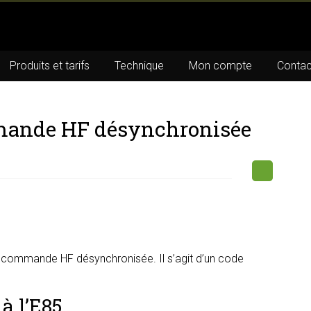
Produits et tarifs
Technique
Mon compte
Contac
mande HF désynchronisée
écommande HF désynchronisée. Il s’agit d’un code
à l’E85