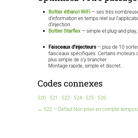
Boîtier éthanol WiFi
— ses très nombreuse
d’information en temps réel sur l’applica
d’injection.
Boîtier Starflex
— simple et plug-and-play
Faisceaux d’injecteurs
— plus de 10 sorte
faisceaux spécifiques. Certains moteurs on
plus simple de s’y brancher.
Montage rapide, simple et discret.
Codes connexes
520
·
521
·
522
·
524
·
525
·
526
←
522 — Défaut Non prise en compte tempora