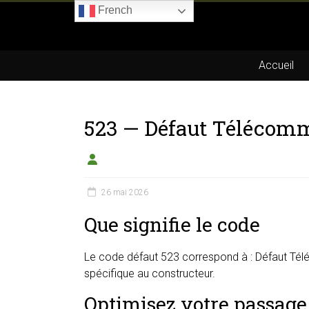
Skip
French
to
Boitier-
content
E85.com
Accueil
La
passion
523 — Défaut Télécom
du
boîtier
éthanol
26 mai 2026
Que signifie le code
Le code défaut 523 correspond à : Défaut Tél
spécifique au constructeur.
Optimisez votre passage 