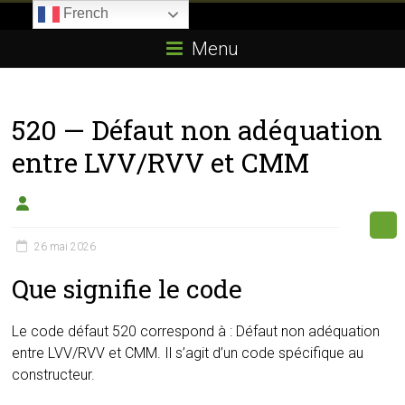
Skip
French
to
Boitier-
content
Menu
E85.com
La
520 — Défaut non adéquation
passion
du
entre LVV/RVV et CMM
boîtier
éthanol
26 mai 2026
Que signifie le code
Le code défaut 520 correspond à : Défaut non adéquation
entre LVV/RVV et CMM. Il s’agit d’un code spécifique au
constructeur.