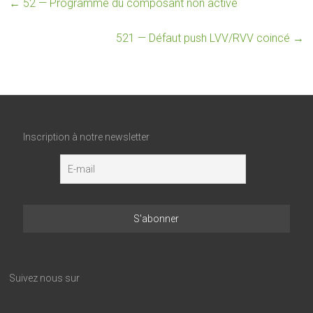
←
52 — Programme du composant non activé
521 — Défaut push LVV/RVV coincé
→
Inscription à notre newsletter
Suivez nous sur