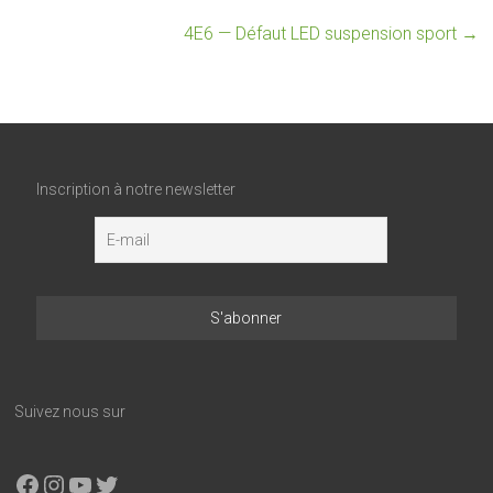
4E6 — Défaut LED suspension sport
→
Inscription à notre newsletter
Suivez nous sur
Facebook
Instagram
YouTube
X