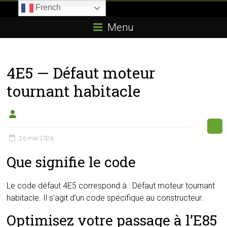
Skip
French
to
Boitier-
content
Menu
E85.com
La
4E5 — Défaut moteur
passion
du
tournant habitacle
boîtier
éthanol
26 mai 2026
Que signifie le code
Le code défaut 4E5 correspond à : Défaut moteur tournant
habitacle. Il s’agit d’un code spécifique au constructeur.
Optimisez votre passage à l’E85