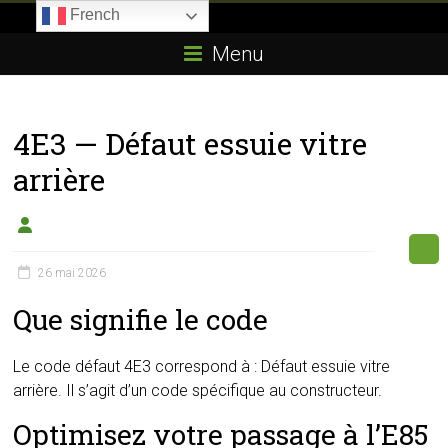
Skip
French
to
Boitier-
content
Menu
E85.com
La
4E3 — Défaut essuie vitre
passion
du
arrière
boîtier
éthanol
26 mai 2026
Que signifie le code
Le code défaut 4E3 correspond à : Défaut essuie vitre
arrière. Il s’agit d’un code spécifique au constructeur.
Optimisez votre passage à l’E85