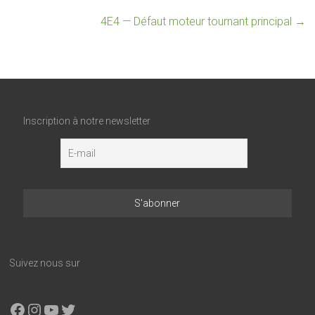
4E4 — Défaut moteur tournant principal
→
Inscription à notre newsletter
Suivez nous sur
Facebook
Instagram
YouTube
X