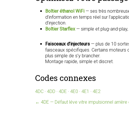
Boîtier éthanol WiFi
— ses très nombreuse
d’information en temps réel sur l’applica
d’injection.
Boîtier Starflex
— simple et plug-and-play
Faisceaux d’injecteurs
— plus de 10 sorte
faisceaux spécifiques. Certains moteurs on
plus simple de s’y brancher.
Montage rapide, simple et discret.
Codes connexes
4DC
·
4DD
·
4DE
·
4E0
·
4E1
·
4E2
←
4DE — Défaut léve vitre impulsionnel arrière