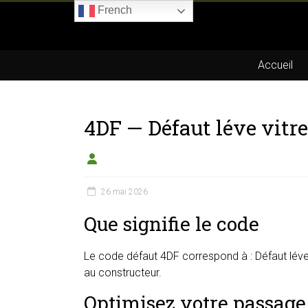
Skip
French
to
Boitier-
content
E85.com
Accueil
La
passion
4DF — Défaut léve vitr
du
boîtier
éthanol
26 mai 2026
Que signifie le code
Le code défaut 4DF correspond à : Défaut léve v
au constructeur.
Optimisez votre passage 