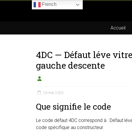
Skip
French
to
Boitier-
content
E85.com
Accueil
La
passion
4DC — Défaut léve vitr
du
boîtier
gauche descente
éthanol
26 mai 2026
Que signifie le code
Le code défaut 4DC correspond à : Défaut léve v
code spécifique au constructeur.