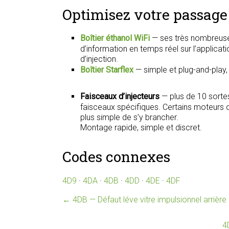
Optimisez votre passage 
Boîtier éthanol WiFi
— ses très nombreuse
d’information en temps réel sur l’applica
d’injection.
Boîtier Starflex
— simple et plug-and-play
Faisceaux d’injecteurs
— plus de 10 sorte
faisceaux spécifiques. Certains moteurs on
plus simple de s’y brancher.
Montage rapide, simple et discret.
Codes connexes
4D9
·
4DA
·
4DB
·
4DD
·
4DE
·
4DF
←
4DB — Défaut léve vitre impulsionnel arriè
4