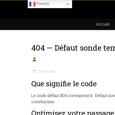
Skip
French
to
Boitier-
content
E85.com
Accueil
La
passion
404 — Défaut sonde tem
du
boîtier
éthanol
26 mai 2026
Que signifie le code
Le code défaut 404 correspond à : Défaut sonde
constructeur.
Optimisez votre passage 