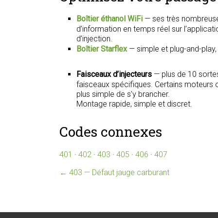
Boîtier éthanol WiFi
— ses très nombreuse
d’information en temps réel sur l’applica
d’injection.
Boîtier Starflex
— simple et plug-and-play
Faisceaux d’injecteurs
— plus de 10 sorte
faisceaux spécifiques. Certains moteurs on
plus simple de s’y brancher.
Montage rapide, simple et discret.
Codes connexes
401
·
402
·
403
·
405
·
406
·
407
←
403 — Défaut jauge carburant