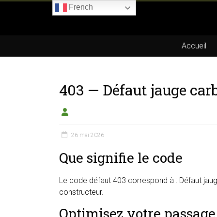
Skip
French
to
Boitier-
content
E85.com
Accueil
La
passion
403 — Défaut jauge car
du
boîtier
éthanol
26 mai 2026
Que signifie le code
Le code défaut 403 correspond à : Défaut jauge
constructeur.
Optimisez votre passage 