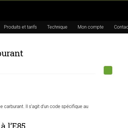
Produits et tarifs
Technique
Mon compte
Contac
burant
 carburant. Il s’agit d’un code spécifique au
à l’E85