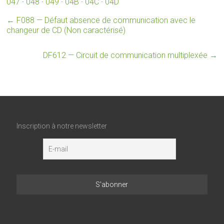
047
·
048
·
049
·
04B
·
04C
·
04D
←
F088 — Défaut absence de communication avec le
changeur de CD (Non caractérisé)
DF612 — Circuit de communication multiplexée
→
Inscription à notre newsletter