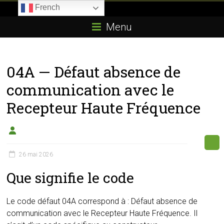
Skip
French
to
Boitier-
content
Menu
E85.com
La
04A — Défaut absence de
passion
du
communication avec le
boîtier
Recepteur Haute Fréquence
éthanol
26 mai 2026
Que signifie le code
Le code défaut 04A correspond à : Défaut absence de
communication avec le Recepteur Haute Fréquence. Il