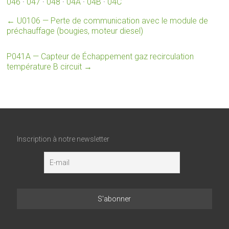
046
·
047
·
048
·
04A
·
04B
·
04C
←
U0106 — Perte de communication avec le module de
préchauffage (bougies, moteur diesel)
P041A — Capteur de Échappement gaz recirculation
température B circuit
→
Inscription à notre newsletter