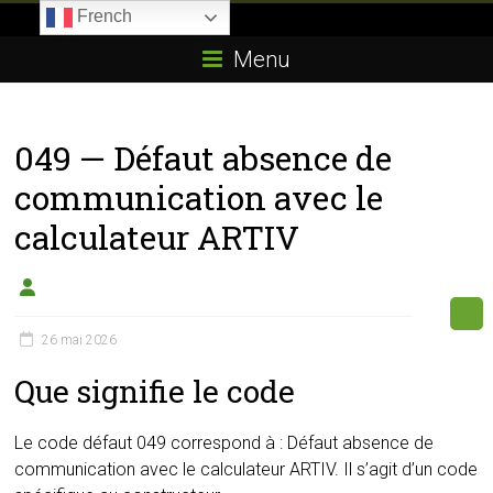
Skip
French
to
Boitier-
content
Menu
E85.com
La
049 — Défaut absence de
passion
du
communication avec le
boîtier
calculateur ARTIV
éthanol
26 mai 2026
Que signifie le code
Le code défaut 049 correspond à : Défaut absence de
communication avec le calculateur ARTIV. Il s’agit d’un code