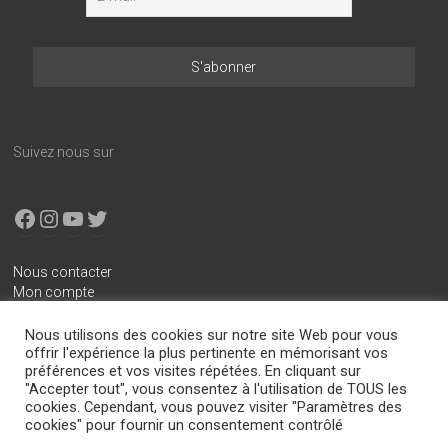
Suivez nous sur
Facebook
Instagram
YouTube
X
Nous contacter
Mon compte
Conditions générales de vente
Nous utilisons des cookies sur notre site Web pour vous
Mentions légales
offrir l'expérience la plus pertinente en mémorisant vos
préférences et vos visites répétées. En cliquant sur
Politique de confidentialité
"Accepter tout", vous consentez à l'utilisation de TOUS les
cookies. Cependant, vous pouvez visiter "Paramètres des
cookies" pour fournir un consentement contrôlé