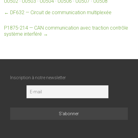
U0502
·
U0503
·
U0504
·
U0506
·
U0507
·
U0508
←
DF632 — Circuit de communication multiplexée
P1875-214 — CAN communication avec traction contrôle
système interféré
→
Inscription à notre newsletter