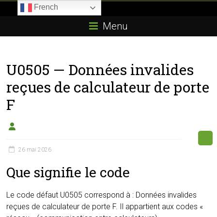
Skip
French
to
Boitier-
content
Menu
E85.com
La
U0505 — Données invalides
passion
du
reçues de calculateur de porte
boîtier
F
éthanol
26 mai 2026
Que signifie le code
Le code défaut U0505 correspond à : Données invalides
reçues de calculateur de porte F. Il appartient aux codes «