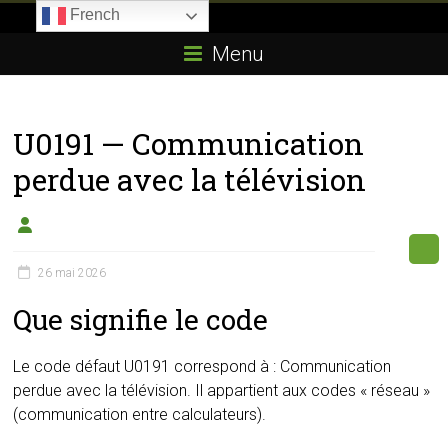
Skip
French
to
Boitier-
content
Menu
E85.com
La
U0191 — Communication
passion
du
perdue avec la télévision
boîtier
éthanol
26 mai 2026
Que signifie le code
Le code défaut U0191 correspond à : Communication
perdue avec la télévision. Il appartient aux codes « réseau »
(communication entre calculateurs).