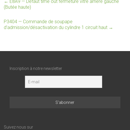
←
E8A9 — Défaut time out fermeture vitre arrière gauche
(Butée haute)
P3404 — Commande de soupape
d’admission/désactivation du cylindre 1 circuit haut
→
Inscription à notre newsletter
Suivez nous sur