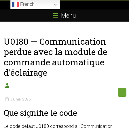
Skip
French
to
Boitier-
content
Menu
E85.com
La
U0180 — Communication
passion
du
perdue avec la module de
boîtier
commande automatique
éthanol
d’éclairage
26 mai 2026
Que signifie le code
Le code défaut U0180 correspond à : Communication