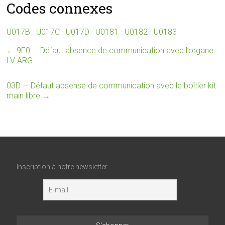
Codes connexes
U017B
·
U017C
·
U017D
·
U0181
·
U0182
·
U0183
←
9E0 — Défaut absence de communication avec l’organe
LV ARG
03D — Défaut absense de communication avec le boîtier kit
main libre
→
Inscription à notre newsletter