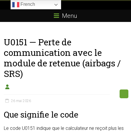
Skip
French
to
Boitier-
content
Menu
E85.com
La
U0151 — Perte de
passion
du
communication avec le
boîtier
module de retenue (airbags /
éthanol
SRS)
26 mai 2026
Que signifie le code
Le code U0151 indique que le calculateur ne reçoit plus les