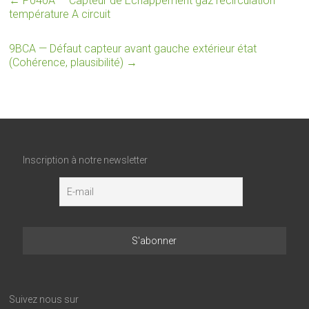
←
P040A — Capteur de Échappement gaz recirculation
température A circuit
9BCA — Défaut capteur avant gauche extérieur état
(Cohérence, plausibilité)
→
Inscription à notre newsletter
Suivez nous sur