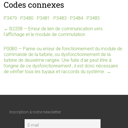
Codes connexes
P3479
·
P3480
·
P3481
·
P3483
·
P3484
·
P3485
←
B2208 — Erreur de lien de communication vers
l’affichage et le module de commutation
P00B0 — Panne ou erreur de fonctionnement du module de
commande de la turbine, ou dysfonctionnement de la
turbine de deuxième rangée. Une fuite d’air peut être à
l’origine de ce dysfonctionnement ; il est donc nécessaire
de vérifier tous les tuyaux et raccords du système.
→
Inscription à notre newsletter