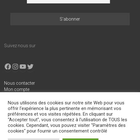
Suivez nous sur
Facebook
Instagram
YouTube
X
Nous contacter
Mon compte
Conditions générales de vente
Nous utilisons des cookies sur notre site Web pour vous
Mentions légales
offrir l'expérience la plus pertinente en mémorisant vos
préférences et vos visites répétées. En cliquant sur
Politique de confidentialité
"Accepter tout", vous consentez à l'utilisation de TOUS les
cookies. Cependant, vous pouvez visiter "Paramètres des
cookies" pour fournir un consentement contrôlé