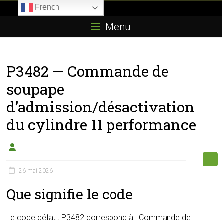
Skip
French
to
Boitier-
content
Menu
E85.com
La
P3482 — Commande de
passion
du
soupape
boîtier
d’admission/désactivation
éthanol
du cylindre 11 performance
26 mai 2026
Que signifie le code
Le code défaut P3482 correspond à : Commande de